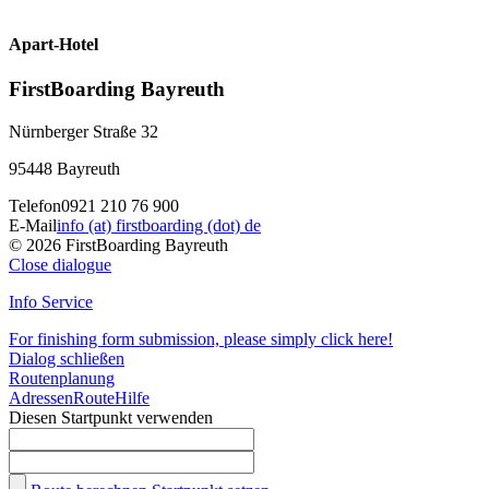
Apart-Hotel
FirstBoarding Bayreuth
Nürnberger Straße 32
95448 Bayreuth
Telefon
0921 210 76 900
E-Mail
info (at) firstboarding (dot) de
© 2026 FirstBoarding Bayreuth
Close dialogue
Info Service
For finishing form submission, please simply click here!
Dialog schließen
Routenplanung
Adressen
Route
Hilfe
Diesen Startpunkt verwenden